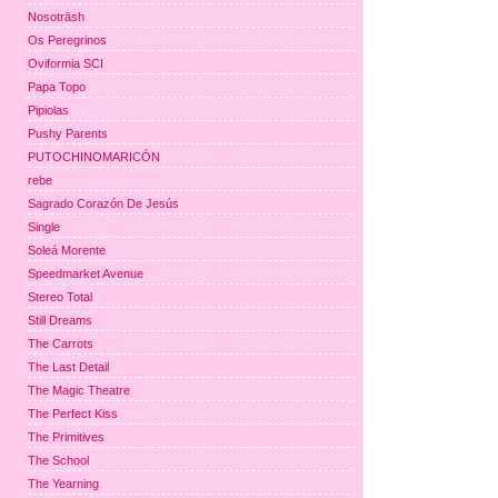
Nosoträsh
Os Peregrinos
Oviformia SCI
Papa Topo
Pipiolas
Pushy Parents
PUTOCHINOMARICÓN
rebe
Sagrado Corazón De Jesús
Single
Soleá Morente
Speedmarket Avenue
Stereo Total
Still Dreams
The Carrots
The Last Detail
The Magic Theatre
The Perfect Kiss
The Primitives
The School
The Yearning