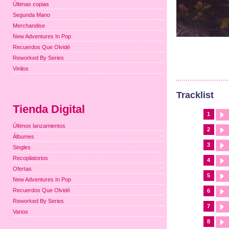
Últimas copias
Segunda Mano
Merchandise
New Adventures In Pop
Recuerdos Que Olvidé
Reworked By Series
Vinilos
Tracklist
Tienda Digital
1
Últimos lanzamientos
2
Álbumes
3
Singles
Recopilatorios
4
Ofertas
5
New Adventures In Pop
Recuerdos Que Olvidé
6
Reworked By Series
7
Varios
8