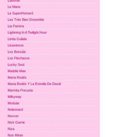
Laborde
Le Mans
Le SuperHomard
Les Très Bien Ensemble
Lia Pamina
Lightning In A Twilight Hour
Linda Guilala
Lisasinson
Los Bonsáis
Los Flechazos
Lucky Soul
Maddie Mae
Maria Rodés
Maria Rodés Y La Estrella De David
Marinita Precaria
Milkyway
Modular
Neleonard
Nevver
Nick Garrie
Niza
Nos Miran