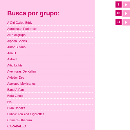
9
Busca por grupo:
10
11
A Girl Called Eddy
Aerolíneas Federales
Aiko el grupo
Alpaca Sports
Amor Butano
Ana D
Astrud
Attic Lights
Aventuras De Kirlian
Aviador Dro
Axolotes Mexicanos
Band À Part
Belle Ghoul
Bla
BMX Bandits
Bubble Tea And Cigarettes
Camera Obscura
CARABALLO