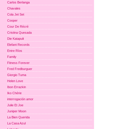
Carlos Berlanga
Chavales
Cola Jet Set
Cooper
Cour De Récré
Cristina Quesada
Die Katapult
Elefant Records
Entre Ríos
Family
Fitness Forever
Fred Fredburguer
Giorgio Tuma
Helen Love
Ibon Errazkin
Iko Chérie
interrogación amor
Julie Et Joe
Juniper Moon
La Bien Querida
La Casa Azul