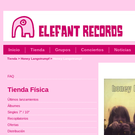
Inicio
Tienda
Grupos
Conciertos
Noticias
Tienda
>
Honey Langstrumpf
>
Honey Langstrumpf
FAQ
Tienda Física
Últimos lanzamientos
Álbumes
Singles 7" / 10"
Recopilatorios
Ofertas
Distribución