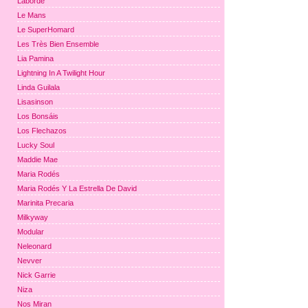
Laborde
Le Mans
Le SuperHomard
Les Très Bien Ensemble
Lia Pamina
Lightning In A Twilight Hour
Linda Guilala
Lisasinson
Los Bonsáis
Los Flechazos
Lucky Soul
Maddie Mae
Maria Rodés
Maria Rodés Y La Estrella De David
Marinita Precaria
Milkyway
Modular
Neleonard
Nevver
Nick Garrie
Niza
Nos Miran