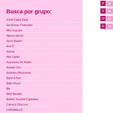
8
Busca por grupo:
9
10
A Girl Called Eddy
Aerolíneas Federales
11
Aiko el grupo
Alpaca Sports
Amor Butano
Ana D
Astrud
Attic Lights
Aventuras De Kirlian
Aviador Dro
Axolotes Mexicanos
Band À Part
Belle Ghoul
Bla
BMX Bandits
Bubble Tea And Cigarettes
Camera Obscura
CARABALLO