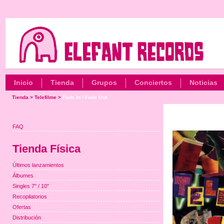
Inicio
Tienda
Grupos
Conciertos
Noticias
Tienda
>
Telefilme
>
Fade In / Fade Out
FAQ
Tienda Física
Últimos lanzamientos
Álbumes
Singles 7" / 10"
Recopilatorios
Ofertas
Distribución