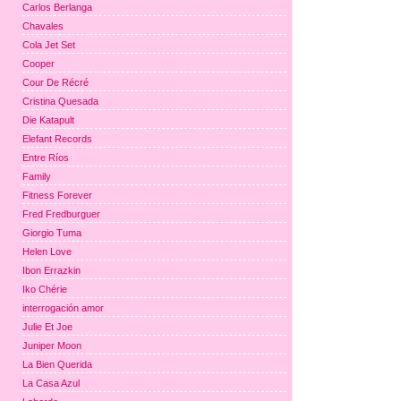
Carlos Berlanga
Chavales
Cola Jet Set
Cooper
Cour De Récré
Cristina Quesada
Die Katapult
Elefant Records
Entre Ríos
Family
Fitness Forever
Fred Fredburguer
Giorgio Tuma
Helen Love
Ibon Errazkin
Iko Chérie
interrogación amor
Julie Et Joe
Juniper Moon
La Bien Querida
La Casa Azul