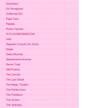
Nosoträsh
Os Peregrinos
Oviformia SCI
Papa Topo
Pipiolas
Pushy Parents
PUTOCHINOMARICÓN
rebe
Sagrado Corazón De Jesús
Single
Soleá Morente
Speedmarket Avenue
Stereo Total
Still Dreams
The Carrots
The Last Detail
The Magic Theatre
The Perfect Kiss
The Primitives
The School
The Yearning