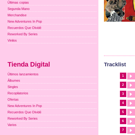
Últimas copias
Segunda Mano
Merchandise
New Adventures In Pop
Recuerdos Que Olvidé
Reworked By Series
Vinilos
Tienda Digital
Tracklist
Últimos lanzamientos
1
Álbumes
2
Singles
Recopilatorios
3
Ofertas
4
New Adventures In Pop
5
Recuerdos Que Olvidé
Reworked By Series
6
Varios
7