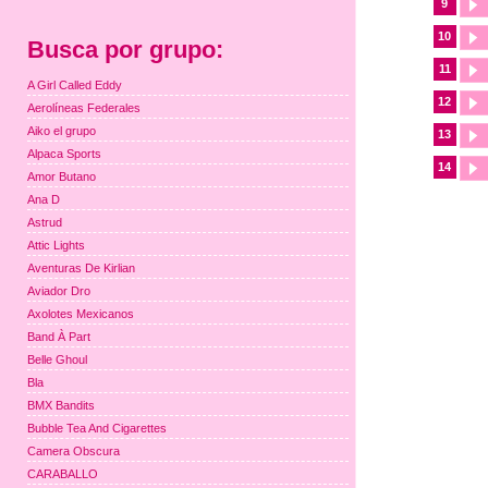
9
10
Busca por grupo:
11
A Girl Called Eddy
12
Aerolíneas Federales
Aiko el grupo
13
Alpaca Sports
14
Amor Butano
Ana D
Astrud
Attic Lights
Aventuras De Kirlian
Aviador Dro
Axolotes Mexicanos
Band À Part
Belle Ghoul
Bla
BMX Bandits
Bubble Tea And Cigarettes
Camera Obscura
CARABALLO