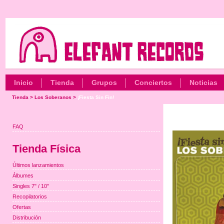
Inicio
Tienda
Grupos
Conciertos
Noticias
Tienda
>
Los Soberanos
>
¡Fiesta Sin Fin!
FAQ
Tienda Física
Últimos lanzamientos
Álbumes
Singles 7" / 10"
Recopilatorios
Ofertas
Distribución