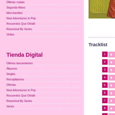
Últimas copias
Segunda Mano
Merchandise
New Adventures In Pop
Recuerdos Que Olvidé
Reworked By Series
Vinilos
Tracklist
Tienda Digital
1
2
Últimos lanzamientos
Álbumes
3
Singles
4
Recopilatorios
Ofertas
5
New Adventures In Pop
6
Recuerdos Que Olvidé
7
Reworked By Series
Varios
8