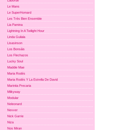
Laborde
Le Mans
Le SuperHomard
Les Très Bien Ensemble
Lia Pamina
Lightning In A Twilight Hour
Linda Guilala
Lisasinson
Los Bonsáis
Los Flechazos
Lucky Soul
Maddie Mae
Maria Rodés
Maria Rodés Y La Estrella De David
Marinita Precaria
Milkyway
Modular
Neleonard
Nevver
Nick Garrie
Niza
Nos Miran