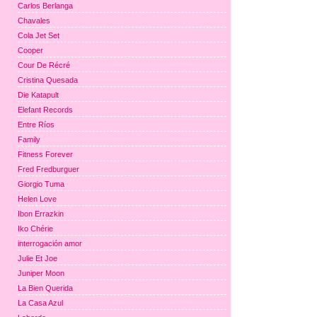
Carlos Berlanga
Chavales
Cola Jet Set
Cooper
Cour De Récré
Cristina Quesada
Die Katapult
Elefant Records
Entre Ríos
Family
Fitness Forever
Fred Fredburguer
Giorgio Tuma
Helen Love
Ibon Errazkin
Iko Chérie
interrogación amor
Julie Et Joe
Juniper Moon
La Bien Querida
La Casa Azul