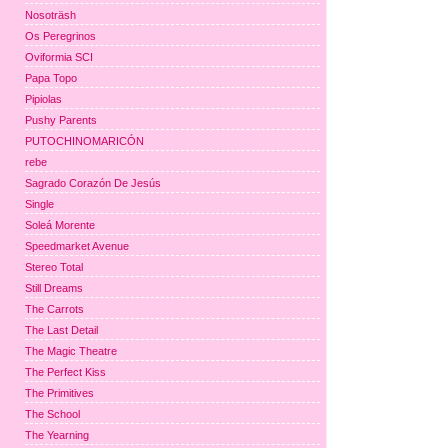
Nosoträsh
Os Peregrinos
Oviformia SCI
Papa Topo
Pipiolas
Pushy Parents
PUTOCHINOMARICÓN
rebe
Sagrado Corazón De Jesús
Single
Soleá Morente
Speedmarket Avenue
Stereo Total
Still Dreams
The Carrots
The Last Detail
The Magic Theatre
The Perfect Kiss
The Primitives
The School
The Yearning