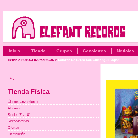
Inicio
Tienda
Grupos
Conciertos
Noticias
Tienda
>
PUTOCHINOMARICÓN
>
Corazón De Cerdo Con Ginseng Al Vapor
FAQ
Tienda Física
Últimos lanzamientos
Álbumes
Singles 7" / 10"
Recopilatorios
Ofertas
Distribución