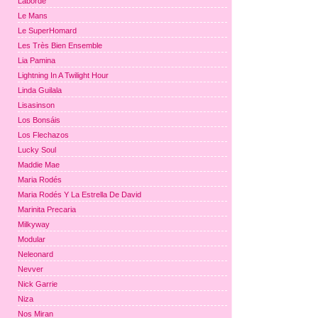
Laborde
Le Mans
Le SuperHomard
Les Très Bien Ensemble
Lia Pamina
Lightning In A Twilight Hour
Linda Guilala
Lisasinson
Los Bonsáis
Los Flechazos
Lucky Soul
Maddie Mae
Maria Rodés
Maria Rodés Y La Estrella De David
Marinita Precaria
Milkyway
Modular
Neleonard
Nevver
Nick Garrie
Niza
Nos Miran