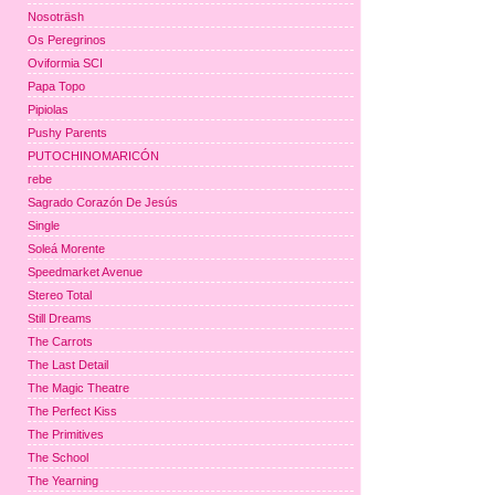
Nosoträsh
Os Peregrinos
Oviformia SCI
Papa Topo
Pipiolas
Pushy Parents
PUTOCHINOMARICÓN
rebe
Sagrado Corazón De Jesús
Single
Soleá Morente
Speedmarket Avenue
Stereo Total
Still Dreams
The Carrots
The Last Detail
The Magic Theatre
The Perfect Kiss
The Primitives
The School
The Yearning