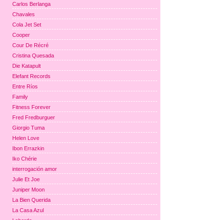
Carlos Berlanga
Chavales
Cola Jet Set
Cooper
Cour De Récré
Cristina Quesada
Die Katapult
Elefant Records
Entre Ríos
Family
Fitness Forever
Fred Fredburguer
Giorgio Tuma
Helen Love
Ibon Errazkin
Iko Chérie
interrogación amor
Julie Et Joe
Juniper Moon
La Bien Querida
La Casa Azul