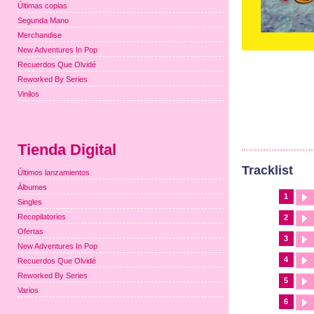
Últimas copias
Segunda Mano
Merchandise
New Adventures In Pop
Recuerdos Que Olvidé
Reworked By Series
Vinilos
Tienda Digital
Tracklist
Últimos lanzamientos
Álbumes
1
Singles
Recopilatorios
2
Ofertas
3
New Adventures In Pop
4
Recuerdos Que Olvidé
Reworked By Series
5
Varios
6