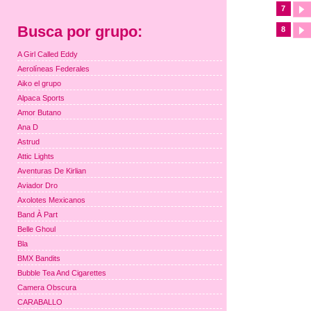
7
Busca por grupo:
8
A Girl Called Eddy
Aerolíneas Federales
Aiko el grupo
Alpaca Sports
Amor Butano
Ana D
Astrud
Attic Lights
Aventuras De Kirlian
Aviador Dro
Axolotes Mexicanos
Band À Part
Belle Ghoul
Bla
BMX Bandits
Bubble Tea And Cigarettes
Camera Obscura
CARABALLO