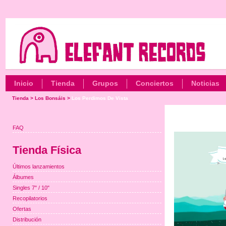
Inicio
Tienda
Grupos
Conciertos
Noticias
Tienda
>
Los Bonsáis
>
Los Perdimos De Vista
FAQ
Tienda Física
Últimos lanzamientos
Álbumes
Singles 7" / 10"
Recopilatorios
Ofertas
Distribución