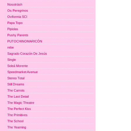
Nosoträsh
Os Peregrinos
Oviformia SCI
Papa Topo
Pipiolas
Pushy Parents
PUTOCHINOMARICÓN
rebe
Sagrado Corazón De Jesús
Single
Soleá Morente
Speedmarket Avenue
Stereo Total
Still Dreams
The Carrots
The Last Detail
The Magic Theatre
The Perfect Kiss
The Primitives
The School
The Yearning