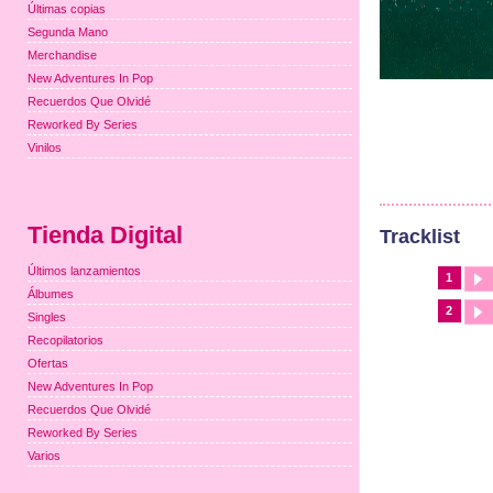
Últimas copias
Segunda Mano
Merchandise
New Adventures In Pop
Recuerdos Que Olvidé
Reworked By Series
Vinilos
Tienda Digital
Tracklist
Últimos lanzamientos
1
Álbumes
2
Singles
Recopilatorios
Ofertas
New Adventures In Pop
Recuerdos Que Olvidé
Reworked By Series
Varios