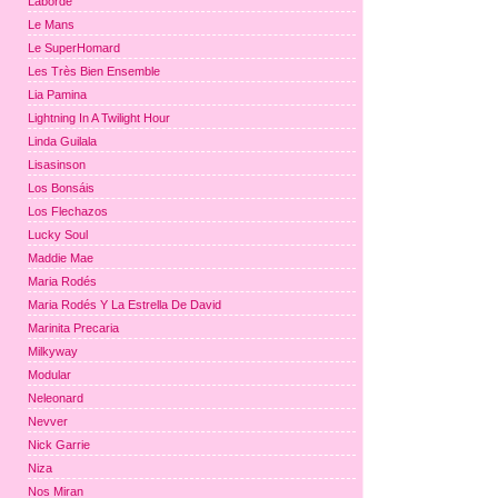
Laborde
Le Mans
Le SuperHomard
Les Très Bien Ensemble
Lia Pamina
Lightning In A Twilight Hour
Linda Guilala
Lisasinson
Los Bonsáis
Los Flechazos
Lucky Soul
Maddie Mae
Maria Rodés
Maria Rodés Y La Estrella De David
Marinita Precaria
Milkyway
Modular
Neleonard
Nevver
Nick Garrie
Niza
Nos Miran