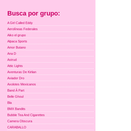
Busca por grupo:
A Girl Called Eddy
Aerolíneas Federales
Aiko el grupo
Alpaca Sports
Amor Butano
Ana D
Astrud
Attic Lights
Aventuras De Kirlian
Aviador Dro
Axolotes Mexicanos
Band À Part
Belle Ghoul
Bla
BMX Bandits
Bubble Tea And Cigarettes
Camera Obscura
CARABALLO