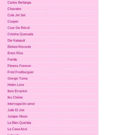
Carlos Berlanga
Chavales
Cola Jet Set
Cooper
Cour De Récré
Cristina Quesada
Die Katapult
Elefant Records
Entre Ríos
Family
Fitness Forever
Fred Fredburguer
Giorgio Tuma
Helen Love
Ibon Errazkin
Iko Chérie
interrogación amor
Julie Et Joe
Juniper Moon
La Bien Querida
La Casa Azul