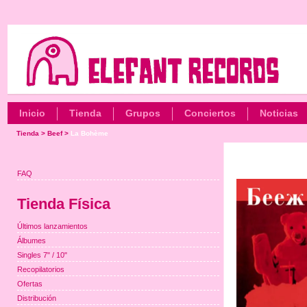
Inicio
Tienda
Grupos
Conciertos
Noticias
Tienda
>
Beef
>
La Bohème
FAQ
Tienda Física
Últimos lanzamientos
Álbumes
Singles 7" / 10"
Recopilatorios
Ofertas
Distribución