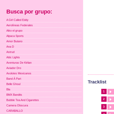
Busca por grupo:
A Girl Called Eddy
Aerolíneas Federales
Aiko el grupo
Alpaca Sports
Amor Butano
Ana D
Astrud
Attic Lights
Aventuras De Kirlian
Aviador Dro
Axolotes Mexicanos
Band À Part
Tracklist
Belle Ghoul
Bla
1
BMX Bandits
2
Bubble Tea And Cigarettes
Camera Obscura
3
CARABALLO