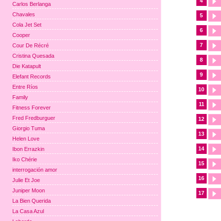
4
Carlos Berlanga
Chavales
5
Cola Jet Set
6
Cooper
7
Cour De Récré
Cristina Quesada
8
Die Katapult
9
Elefant Records
Entre Ríos
10
Family
11
Fitness Forever
Fred Fredburguer
12
Giorgio Tuma
13
Helen Love
14
Ibon Errazkin
Iko Chérie
15
interrogación amor
16
Julie Et Joe
Juniper Moon
17
La Bien Querida
La Casa Azul