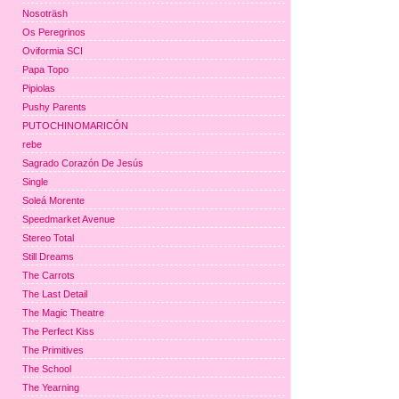
Nosoträsh
Os Peregrinos
Oviformia SCI
Papa Topo
Pipiolas
Pushy Parents
PUTOCHINOMARICÓN
rebe
Sagrado Corazón De Jesús
Single
Soleá Morente
Speedmarket Avenue
Stereo Total
Still Dreams
The Carrots
The Last Detail
The Magic Theatre
The Perfect Kiss
The Primitives
The School
The Yearning