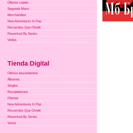
Últimas copias
Segunda Mano
Merchandise
New Adventures In Pop
Recuerdos Que Olvidé
Reworked By Series
Vinilos
Tienda Digital
Últimos lanzamientos
Álbumes
Singles
Recopilatorios
Ofertas
New Adventures In Pop
Recuerdos Que Olvidé
Reworked By Series
Varios