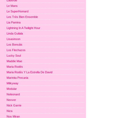
Laborde
Le Mans
Le SuperHomard
Les Très Bien Ensemble
Lia Pamina
Lightning In A Twilight Hour
Linda Guilala
Lisasinson
Los Bonsáis
Los Flechazos
Lucky Soul
Maddie Mae
Maria Rodés
Maria Rodés Y La Estrella De David
Marinita Precaria
Milkyway
Modular
Neleonard
Nevver
Nick Garrie
Niza
Nos Miran