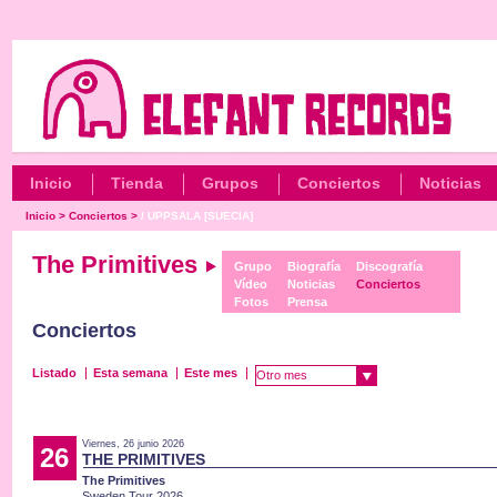
Inicio
Tienda
Grupos
Conciertos
Noticias
Inicio
>
Conciertos
>
/ UPPSALA [SUECIA]
The Primitives
Grupo
Biografía
Discografía
Vídeo
Noticias
Conciertos
Fotos
Prensa
Conciertos
Listado
Esta semana
Este mes
Otro mes
Viernes, 26 junio 2026
26
THE PRIMITIVES
The Primitives
Sweden Tour 2026