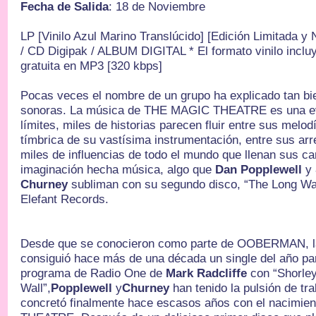
Fecha de Salida
: 18 de Noviembre
LP [Vinilo Azul Marino Translúcido] [Edición Limitada 
/ CD Digipak / ALBUM DIGITAL * El formato vinilo incluy
gratuita en MP3 [320 kbps]
Pocas veces el nombre de un grupo ha explicado tan bi
sonoras. La música de THE MAGIC THEATRE es una ev
límites, miles de historias parecen fluir entre sus melod
tímbrica de su vastísima instrumentación, entre sus arr
miles de influencias de todo el mundo que llenan sus ca
imaginación hecha música, algo que
Dan Popplewell
y
Churney
subliman con su segundo disco, “The Long Wa
Elefant Records.
Desde que se conocieron como parte de OOBERMAN, la
consiguió hace más de una década un single del año pa
programa de Radio One de
Mark Radcliffe
con “Shorle
Wall”,
Popplewell
y
Churney
han tenido la pulsión de tr
concretó finalmente hace escasos años con el nacimi