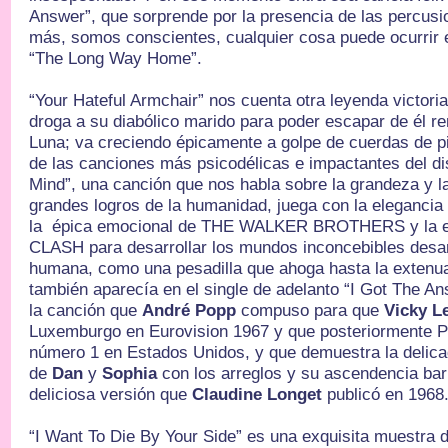
Answer”, que sorprende por la presencia de las percusi
más, somos conscientes, cualquier cosa puede ocurrir 
“The Long Way Home”.
“Your Hateful Armchair” nos cuenta otra leyenda victori
droga a su diabólico marido para poder escapar de él re
Luna; va creciendo épicamente a golpe de cuerdas de p
de las canciones más psicodélicas e impactantes del di
Mind”, una canción que nos habla sobre la grandeza y l
grandes logros de la humanidad, juega con la elega
la épica emocional de THE WALKER BROTHERS y la en
CLASH para desarrollar los mundos inconcebibles desar
humana, como una pesadilla que ahoga hasta la extenua
también aparecía en el single de adelanto “I Got The An
la canción que
André Popp
compuso para que
Vicky L
Luxemburgo en Eurovision 1967 y que posteriormente Pa
número 1 en Estados Unidos, y que demuestra la delic
de
Dan
y
Sophia
con los arreglos y su ascendencia ba
deliciosa versión que
Claudine Longet
publicó en 1968
“I Want To Die By Your Side” es una exquisita muestra