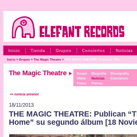
Inicio
Tienda
Grupos
Conciertos
Noticias
Inicio
>
Grupos
>
The Magic Theatre
>
THE MAGIC THEATRE: Publican “The...
The Magic Theatre
Grupo
Biografía
Discografía
Vídeo
Noticias
Conciertos
Fotos
Prensa
<< noticia anterior
18/11/2013
THE MAGIC THEATRE: Publican “T
Home” su segundo álbum [18 Novi