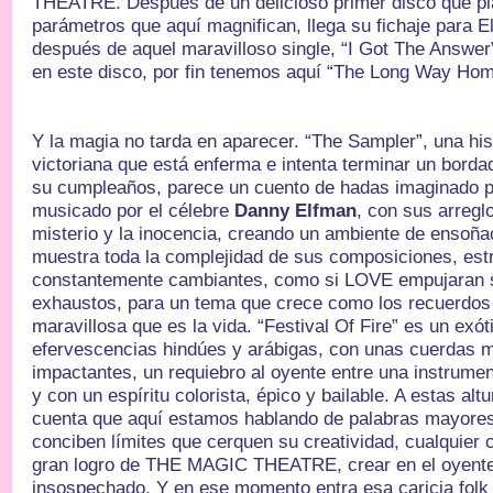
THEATRE. Después de un delicioso primer disco que pl
parámetros que aquí magnifican, llega su fichaje para E
después de aquel maravilloso single, “I Got The Answer
en este disco, por fin tenemos aquí “The Long Way Hom
Y la magia no tarda en aparecer. “The Sampler”, una his
victoriana que está enferma e intenta terminar un borda
su cumpleaños, parece un cuento de hadas imaginado 
musicado por el célebre
Danny Elfman
, con sus arregl
misterio y la inocencia, creando un ambiente de ensoñac
muestra toda la complejidad de sus composiciones, est
constantemente cambiantes, como si LOVE empujaran s
exhaustos, para un tema que crece como los recuerdos
maravillosa que es la vida. “Festival Of Fire” es un exó
efervescencias hindúes y arábigas, con unas cuerdas 
impactantes, un requiebro al oyente entre una instrumen
y con un espíritu colorista, épico y bailable. A estas a
cuenta que aquí estamos hablando de palabras mayore
conciben límites que cerquen su creatividad, cualquier 
gran logro de THE MAGIC THEATRE, crear en el oyente 
insospechado. Y en ese momento entra esa caricia folk