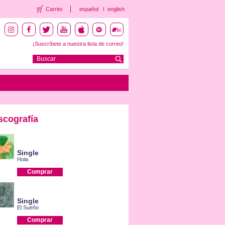
Carrito
español
english
¡Suscríbete a nuestra lista de correo!
scografía
Single
Hola
Comprar
Single
El Sueño
Comprar