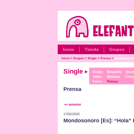
Inicio
Tienda
Grupos
Inicio
>
Grupos
>
Single
>
Prensa
>
Mondosonoro 
Single
Grupo
Biografía
Disco
Vídeo
Noticias
Conc
Fotos
Prensa
Prensa
<< anterior
17/02/2020
Mondosonoro [Es]: “Hola”