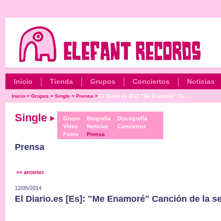
Inicio
Tienda
Grupos
Conciertos
Noticias
Inicio
>
Grupos
>
Single
>
Prensa
>
El Diario.es [Es]: "Me Enamoré" Ca...
Single
Grupo
Biografía
Discografía
Vídeo
Noticias
Conciertos
Fotos
Prensa
Prensa
<< anterior
12/05/2014
El Diario.es [Es]: "Me Enamoré" Canción de la 