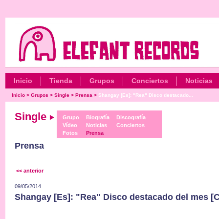
Inicio
Tienda
Grupos
Conciertos
Noticias
Inicio
>
Grupos
>
Single
>
Prensa
>
Shangay [Es]: "Rea" Disco destacado...
Single
Grupo
Biografía
Discografía
Vídeo
Noticias
Conciertos
Fotos
Prensa
Prensa
<< anterior
09/05/2014
Shangay [Es]: "Rea" Disco destacado del mes [Cr