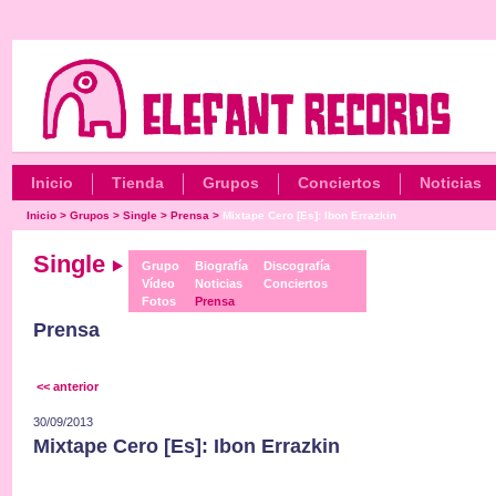
Inicio
Tienda
Grupos
Conciertos
Noticias
Inicio
>
Grupos
>
Single
>
Prensa
>
Mixtape Cero [Es]: Ibon Errazkin
Single
Grupo
Biografía
Discografía
Vídeo
Noticias
Conciertos
Fotos
Prensa
Prensa
<< anterior
30/09/2013
Mixtape Cero [Es]: Ibon Errazkin