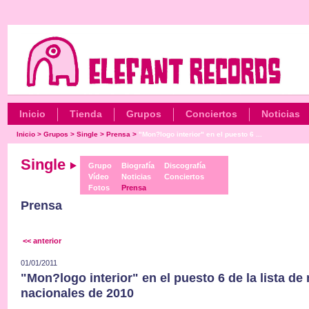
Inicio
Tienda
Grupos
Conciertos
Noticias
Inicio
>
Grupos
>
Single
>
Prensa
>
"Mon?logo interior" en el puesto 6 ...
Single
Grupo
Biografía
Discografía
Vídeo
Noticias
Conciertos
Fotos
Prensa
Prensa
<< anterior
01/01/2011
"Mon?logo interior" en el puesto 6 de la lista d
nacionales de 2010