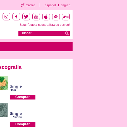
Carrito
español
english
¡Suscríbete a nuestra lista de correo!
scografía
Single
Hola
Comprar
Single
El Sueño
Comprar