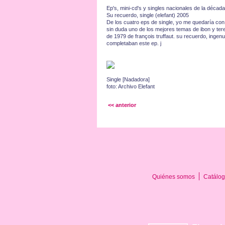
Ep's, mini-cd's y singles nacionales de la década
Su recuerdo, single (elefant) 2005
De los cuatro eps de single, yo me quedaría con 
sin duda uno de los mejores temas de ibon y teres
de 1979 de françois truffaut. su recuerdo, ingen
completaban este ep. j
Single [Nadadora]
foto: Archivo Elefant
<< anterior
Quiénes somos
Catálog