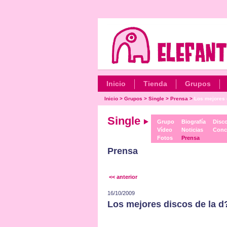
Inicio
Tienda
Grupos
Inicio
>
Grupos
>
Single
>
Prensa
>
Los mejores 
Single
Grupo
Biografía
Disco
Vídeo
Noticias
Conc
Fotos
Prensa
Prensa
<< anterior
16/10/2009
Los mejores discos de la 