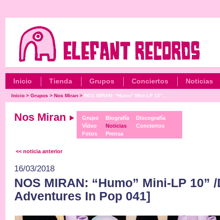
Inicio
Tienda
Grupos
Conciertos
Noticias
Inicio
>
Grupos
>
Nos Miran
>
NOS MIRAN: “Humo” Mini-LP 10”...
Nos Miran
Grupo
Biografía
Discografía
Vídeo
Noticias
Conciertos
Fotos
Prensa
<< noticia anterior
16/03/2018
NOS MIRAN: “Humo” Mini-LP 10” /D
Adventures In Pop 041]