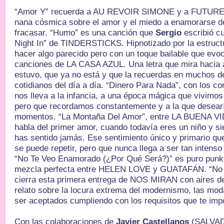
“Amor Y” recuerda a AU REVOIR SIMONE y a FUTUR
nana cósmica sobre el amor y el miedo a enamorarse d
fracasar. “Humo” es una canción que
Sergio
escribió 
Night In” de TINDERSTICKS. Hipnotizado por la estructu
hacer algo parecido pero con un toque bailable que evo
canciones de LA CASA AZUL. Una letra que mira hacia 
estuvo, que ya no está y que la recuerdas en muchos 
cotidianos del día a día. “Dinero Para Nada”, con los c
nos lleva a la infancia, a una época mágica que vivimos
pero que recordamos constantemente y a la que desea
momentos. “La Montaña Del Amor”, entre LA BUENA V
habla del primer amor, cuando todavía eres un niño y si
has sentido jamás. Ese sentimiento único y primario que
se puede repetir, pero que nunca llega a ser tan intens
“No Te Veo Enamorado (¿Por Qué Será?)” es puro punk
mezcla perfecta entre HELEN LOVE y GUATAFÁN. “No 
cierra esta primera entrega de NOS MIRAN con aires d
relato sobre la locura extrema del modernismo, las mo
ser aceptados cumpliendo con los requisitos que te imp
Con las colaboraciones de
Javier Castellanos
(SALVA