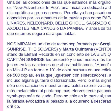
Una de las colecciones de las que estamos más orgullo
es “New Adventures In Pop”, una iniciativa dedicada a d
discográfica a grupos nuevos. Por ella ya han pasado 
conocidos por los amantes de la música pop como P
LINARES, NELEONARD, BELLE GHOUL, SAGRADO 
AXOLOTES MEXICANOS o LIA PAMINA. Y ahora os tra
que estamos seguro dará que hablar.
NOS MIRAN es un dúo de tecno-pop formado por
Sergi
SUNRISE, THE SOLVERS) y
Marta Quintana
(VENTOLÍ
stand de Elefant Records en un concierto de LA BIEN
CAPITÁN SUNRISE les presentó y unos meses más tard
juntos en las canciones que ahora publicamos. “Humo” e
un Mini-LP en formato 10” de color púrpura en una edic
de 500 copias, en la que juguetean con sintetizadores, 
incluso alguna guitarra distorsionada. Pero lo más signi
sólo seis canciones muestran una paleta expresiva ampl
más melancólico al punk-pop más efervescente pasando
synth-pop más delicado. Pero no sólo en lo musical, tam
la mirada evocadora al pasado a la ocurrencia descarad
crítico.