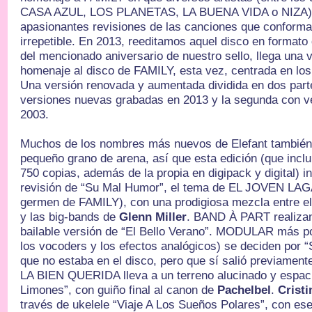
CASA AZUL, LOS PLANETAS, LA BUENA VIDA o NIZA) 
apasionantes revisiones de las canciones que conforma
irrepetible. En 2013, reeditamos aquel disco en formato 
del mencionado aniversario de nuestro sello, llega una v
homenaje al disco de FAMILY, esta vez, centrada en los
Una versión renovada y aumentada dividida en dos parte
versiones nuevas grabadas en 2013 y la segunda con v
2003.
Muchos de los nombres más nuevos de Elefant también 
pequeño grano de arena, así que esta edición (que inclui
750 copias, además de la propia en digipack y digital) i
revisión de “Su Mal Humor”, el tema de EL JOVEN LAG
germen de FAMILY), con una prodigiosa mezcla entre el
y las big-bands de
Glenn Miller
. BAND À PART realizan
bailable versión de “El Bello Verano”. MODULAR más p
los vocoders y los efectos analógicos) se deciden por “
que no estaba en el disco, pero que sí salió previamen
LA BIEN QUERIDA lleva a un terreno alucinado y espaci
Limones”, con guiño final al canon de
Pachelbel
.
Crist
través de ukelele “Viaje A Los Sueños Polares”, con es