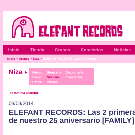
Inicio
Tienda
Grupos
Conciertos
Noticias
Inicio
>
Grupos
>
Niza
>
ELEFANT RECORDS: Las 2 primeras...
Niza
Grupo
Biografía
Discografía
Vídeo
Noticias
Conciertos
Fotos
Prensa
<< noticia anterior
03/03/2014
ELEFANT RECORDS: Las 2 primeras
de nuestro 25 aniversario [FAMILY]