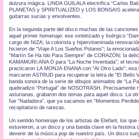
dulzura mágica. LINDA GUILALA electrifica “Carlos Bai
PLANETAS y SPIRITUALIZED y LOS BONSAIS aceleran 
guitarras sucias y envolventes.
En la segunda parte del disco muchas de las cancione
aquel primer homenaje: ese sintetizado y lisérgico “Da
cargo de NIZA; la colorista y hipervitaminada renovac
hicieron de “Viaje A Los Sueños Polares”; la emocionada
“Martín Se Ha Ido Para Siempre” de CORAZÓN; la delic
KAMAMURI:ANA D para “La Noche Inventada”; el tecno
practicaron LA MONJA ENANA con “Al Otro Lado”; esa l
marcaron ASTRUD para recuperar la letra de “El Bello Ve
banda sonora de la serie de dibujos animados de “La Pa
quebradizo “Portugal” de NOSOTRÄSH. Precisamente n
asturianas, grabaron dos temas para aquel disco. La ot
fue “Nadadora”, que ya sacamos en “Momentos Perdido
recopilatorio de rarezas.
Un sentido homenaje de los artistas de Elefant, los que
estuvieron, a un disco y una banda clave en la historia d
devenir de la música pop de nuestro país. Un disco su