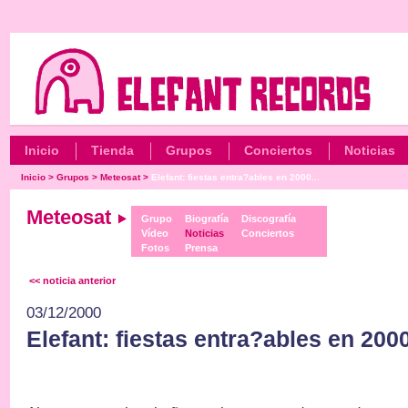
Inicio
Tienda
Grupos
Conciertos
Noticias
Inicio
>
Grupos
>
Meteosat
>
Elefant: fiestas entra?ables en 2000...
Meteosat
Grupo
Biografía
Discografía
Vídeo
Noticias
Conciertos
Fotos
Prensa
<< noticia anterior
03/12/2000
Elefant: fiestas entra?ables en 200