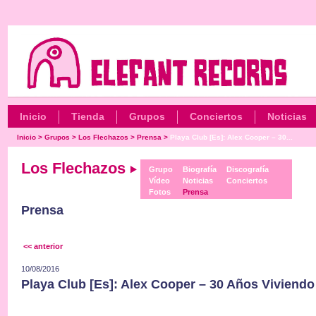
Inicio
Tienda
Grupos
Conciertos
Noticias
Inicio
>
Grupos
>
Los Flechazos
>
Prensa
>
Playa Club [Es]: Alex Cooper – 30...
Los Flechazos
Grupo
Biografía
Discografía
Vídeo
Noticias
Conciertos
Fotos
Prensa
Prensa
<< anterior
10/08/2016
Playa Club [Es]: Alex Cooper – 30 Años Viviendo