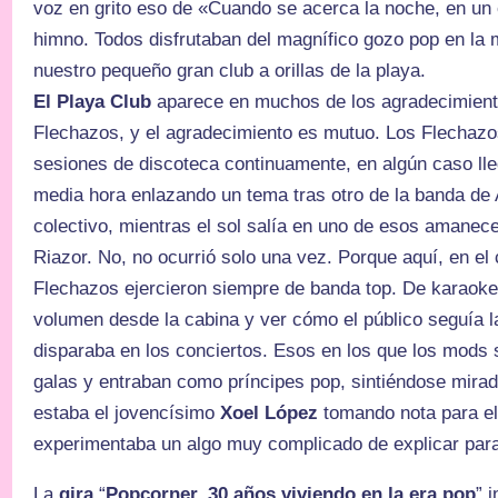
voz en grito eso de «Cuando se acerca la noche, en un
himno. Todos disfrutaban del magnífico gozo pop en la m
nuestro pequeño gran club a orillas de la playa.
El Playa Club
aparece en muchos de los agradecimient
Flechazos, y el agradecimiento es mutuo. Los Flechazo
sesiones de discoteca continuamente, en algún caso lle
media hora enlazando un tema tras otro de la banda de Al
colectivo, mientras el sol salía en uno de esos amanec
Riazor. No, no ocurrió solo una vez. Porque aquí, en el 
Flechazos ejercieron siempre de banda top. De karaoke
volumen desde la cabina y ver cómo el público seguía l
disparaba en los conciertos. Esos en los que los mods
galas y entraban como príncipes pop, sintiéndose mira
estaba el jovencísimo
Xoel López
tomando nota para el 
experimentaba un algo muy complicado de explicar para 
La
gira
“
Popcorner, 30 años viviendo en la era pop
” 