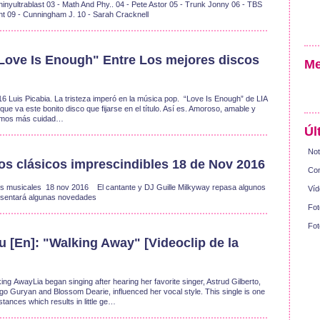
yultrablast 03 - Math And Phy.. 04 - Pete Astor 05 - Trunk Jonny 06 - TBS
nt 09 - Cunningham J. 10 - Sarah Cracknell
 "Love Is Enough" Entre Los mejores discos
Me
6 Luis Picabia. La tristeza imperó en la música pop. “Love Is Enough” de LIA
e va este bonito disco que fijarse en el título. Así es. Amoroso, amable y
tamos más cuidad…
Úl
Not
cos clásicos imprescindibles 18 de Nov 2016
Con
s musicales 18 nov 2016 ‪El cantante y DJ Guille Milkyway repasa algunos
Víd
presentará algunas novedades‬
Fot
Fot
 [En]: "Walking Away" [Videoclip de la
ing AwayLia began singing after hearing her favorite singer, Astrud Gilberto,
go Guryan and Blossom Dearie, influenced her vocal style. This single is one
ances which results in little ge…