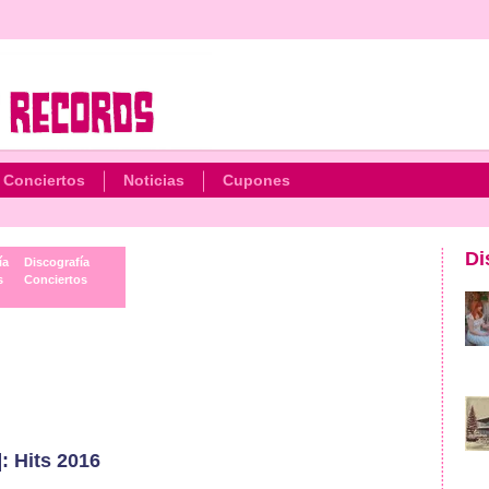
Conciertos
Noticias
Cupones
Di
ía
Discografía
s
Conciertos
: Hits 2016