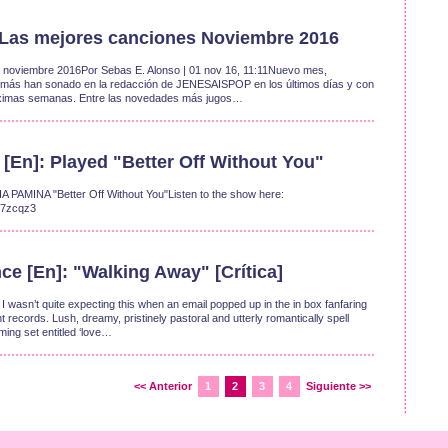
: Las mejores canciones Noviembre 2016
 noviembre 2016Por Sebas E. Alonso | 01 nov 16, 11:11Nuevo mes,
e más han sonado en la redacción de JENESAISPOP en los últimos días y con
róximas semanas. Entre las novedades más jugos…
En]: Played "Better Off Without You"
PAMINA "Better Off Without You"Listen to the show here:
s/b07zcqz3
e [En]: "Walking Away" [Crítica]
, I wasn’t quite expecting this when an email popped up in the in box fanfaring
records. Lush, dreamy, pristinely pastoral and utterly romantically spell
oming set entitled ‘love…
<< Anterior
1
2
3
4
Siguiente >>