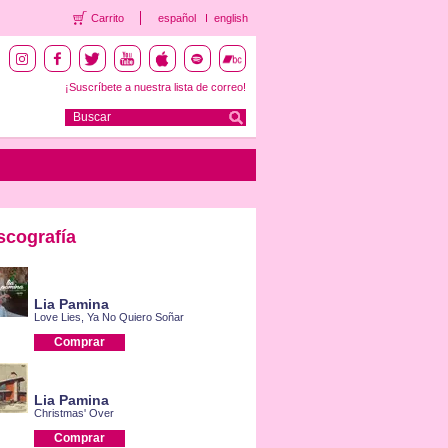
Carrito
español
english
¡Suscríbete a nuestra lista de correo!
scografía
Lia Pamina
Love Lies, Ya No Quiero Soñar
Comprar
Lia Pamina
Christmas' Over
Comprar