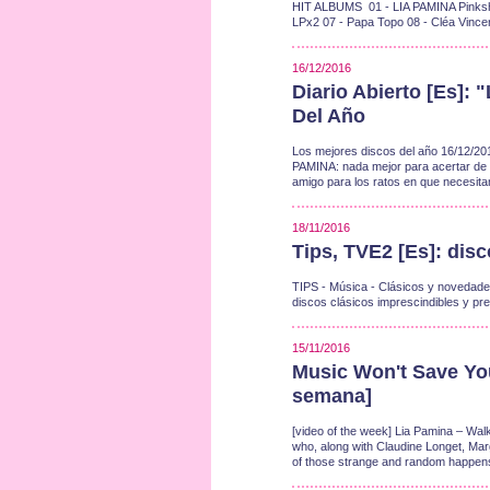
HIT ALBUMS 01 - LIA PAMINA Pinkshin
LPx2 07 - Papa Topo 08 - Cléa Vince
16/12/2016
Diario Abierto [Es]:
Del Año
Los mejores discos del año 16/12/201
PAMINA: nada mejor para acertar de qu
amigo para los ratos en que necesi
18/11/2016
Tips, TVE2 [Es]: dis
TIPS - Música - Clásicos y novedade
discos clásicos imprescindibles y 
15/11/2016
Music Won't Save You
semana]
[video of the week] Lia Pamina – Walk
who, along with Claudine Longet, Mar
of those strange and random happenst