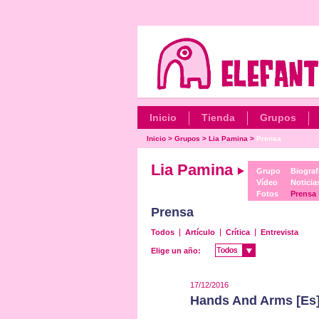
Inicio
Tienda
Grupos
Inicio
>
Grupos
>
Lia Pamina
>
Prensa
Lia Pamina
Grupo
Biograf
Vídeo
Noticia
Fotos
Prensa
Prensa
Todos
Artículo
Crítica
Entrevista
Todos
Todos
Elige un año:
17/12/2016
Hands And Arms [Es]