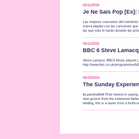
02/11/2016
Je Ne Sais Pop [Es]
Las mejores canciones del momento:
nueva playlist con las canciones qu
las que más lo harán durante las p
02/11/2016
BBC 6 Steve Lamacq [
Steve Lamacq BBC6 Music played LIA 
http://www.bbc.co.uk/programme
05/10/2016
The Sunday Experienc
lia paminaWell I’ll be honest in saying
new groove from the esteemed elefant 
binding, this is a taster from a forthc