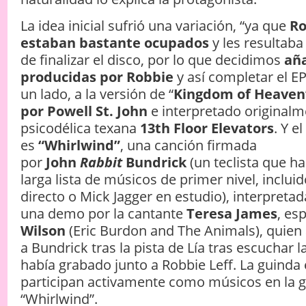
La idea inicial sufrió una variación, “ya que
Ro
estaban bastante ocupados
y les resultaba
de finalizar el disco, por lo que decidimos
aña
producidas por Robbie
y así completar el EP”
un lado, a la versión de “
Kingdom of Heaven
por Powell St. John
e interpretado originalm
psicodélica texana
13th Floor Elevators
. Y e
es
“Whirlwind”
, una canción firmada
por
John
Rabbit
Bundrick
(un teclista que h
larga lista de músicos de primer nivel, inclu
directo o Mick Jagger en estudio), interpreta
una demo por la cantante
Teresa James
, es
Wilson
(Eric Burdon and The Animals), quien
a Bundrick tras la pista de Lía tras escuchar 
había grabado junto a Robbie Leff. La guinda 
participan activamente como músicos en la 
“Whirlwind”.