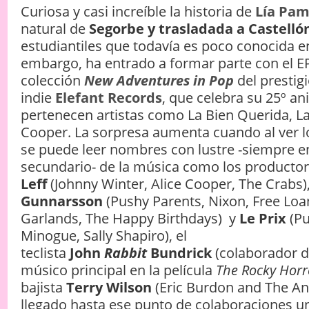
Curiosa y casi increíble la historia de
Lía Pam
natural de
Segorbe y trasladada a Castelló
estudiantiles que todavía es poco conocida en
embargo, ha entrado a formar parte con el E
colección
New Adventures in Pop
del prestig
indie
Elefant Records
, que celebra su 25º ani
pertenecen artistas como La Bien Querida, La
Cooper. La sorpresa aumenta cuando al ver lo
se puede leer nombres con lustre -siempre e
secundario- de la música como los producto
Leff
(Johnny Winter, Alice Cooper, The Crabs)
Gunnarsson
(Pushy Parents, Nixon, Free Loa
Garlands, The Happy Birthdays) y
Le Prix
(Pu
Minogue, Sally Shapiro), el
teclista
John
Rabbit
Bundrick
(colaborador d
músico principal en la película
The Rocky Horr
bajista
Terry Wilson
(Eric Burdon and The A
llegado hasta ese punto de colaboraciones u