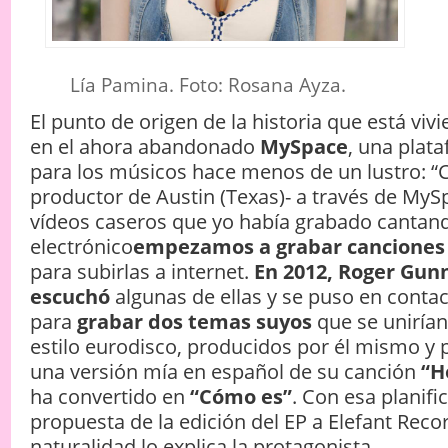
Lía Pamina. Foto: Rosana Ayza.
El punto de origen de la historia que está viv
en el ahora abandonado
MySpace
, una plat
para los músicos hace menos de un lustro: “
productor de Austin (Texas)- a través de MyS
vídeos caseros que yo había grabado cantand
electrónico
empezamos a grabar canciones s
para subirlas a internet.
En 2012, Roger Gun
escuchó
algunas de ellas y se puso en cont
para
grabar dos temas suyos
que se unirían
estilo eurodisco, producidos por él mismo y p
una versión mía en español de su canción
“H
ha convertido en
“Cómo es”
. Con esa planifi
propuesta de la edición del EP a Elefant Reco
naturalidad lo explica la protagonista.