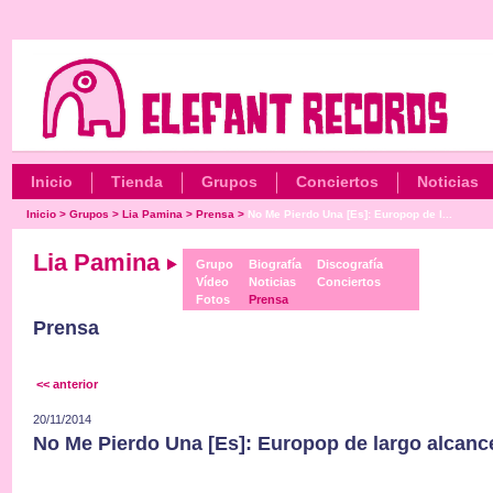
Inicio
Tienda
Grupos
Conciertos
Noticias
Inicio
>
Grupos
>
Lia Pamina
>
Prensa
>
No Me Pierdo Una [Es]: Europop de l...
Lia Pamina
Grupo
Biografía
Discografía
Vídeo
Noticias
Conciertos
Fotos
Prensa
Prensa
<< anterior
20/11/2014
No Me Pierdo Una [Es]: Europop de largo alcance