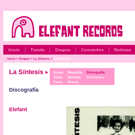
Inicio
Tienda
Grupos
Conciertos
Noticias
Inicio
>
Grupos
>
La Síntesis
>
Discografía
La Síntesis
Grupo
Biografía
Discografía
Vídeo
Noticias
Conciertos
Fotos
Prensa
Discografía
Elefant