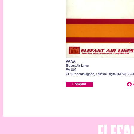
VV.AA.
Elefant Air Lines
EA-001
CD [Descatalogado] / Álbum Digital [MP3]
(199
Comprar