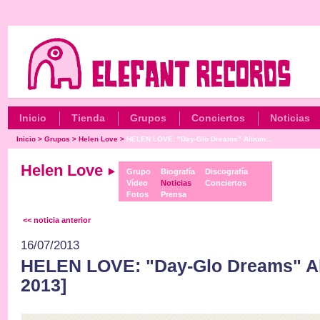
Inicio
Tienda
Grupos
Conciertos
Noticias
Inicio
>
Grupos
>
Helen Love
>
HELEN LOVE: "Day-Glo Dreams" Album...
Helen Love
Grupo
Biografía
Discografía
Vídeo
Noticias
Conciertos
Fotos
Prensa
<< noticia anterior
16/07/2013
HELEN LOVE: "Day-Glo Dreams" Al
2013]