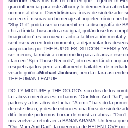
Moroder
: ellas mismas reconocen que “Together In Ele
gran influencia para este álbum y lo demuestran abiert
nombre al disco. Divertidísimas líneas de sintetizador 
son en sí mismas un homenaje al pop electrónico hecho
“Shy Girl” podría ser un superhit en la discografía d
chica tímida, buscando a su igual, quitándose los comp
Imagination” es un nuevo canto a la liberación mental y 
sentirse vivo en todo momento, a dejar volar los deseos
auspiciados por THE BUGGLES, SILICON TEENS y YA
ser menos, la música como medio para alcanzar ese ob
claro en “Spin Those Records”, otro espectáculo pop ar
resquebrajados pero tan altamente bailables de mediado
velado guiño a
Michael Jackson
, pero la clara ascende
THE HUMAN LEAGUE.
DOLLY MIXTURE y THE GO-GO's son dos de los nombr
la cabeza mientras escuchamos “Our Mum And Dad”, un
padres y a los años de lucha. “Atomic” ha sido la prim
de este disco, y desde entonces una línea de sintetizado
difícilmente podremos borrar de nuestra cabeza. “Don't
nos vuelve a retrotraer a BANANARAMA. Un tema que d
“Our Mum And Dad”, la querencia de HELEN LOVE por s