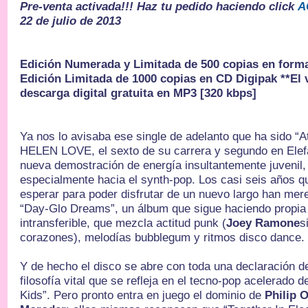
Pre-venta activada!!! Haz tu pedido haciendo click
A
22 de julio de 2013
Edición Numerada y Limitada de 500 copias en format
Edición Limitada de 1000 copias en CD Digipak **El v
descarga digital gratuita en MP3 [320 kbps]
Ya nos lo avisaba ese single de adelanto que ha sido “A
HELEN LOVE, el sexto de su carrera y segundo en Elef
nueva demostración de energía insultantemente juvenil,
especialmente hacia el synth-pop. Los casi seis años 
esperar para poder disfrutar de un nuevo largo han mere
“Day-Glo Dreams”, un álbum que sigue haciendo propia 
intransferible, que mezcla actitud punk (
Joey Ramone
s
corazones), melodías bubblegum y ritmos disco dance.
Y de hecho el disco se abre con toda una declaración d
filosofía vital que se refleja en el tecno-pop acelerado 
Kids”. Pero pronto entra en juego el dominio de
Philip 