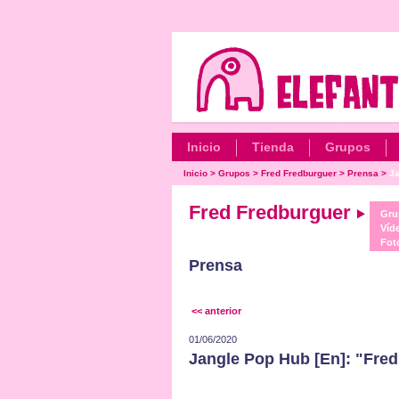
Inicio
Tienda
Grupos
Inicio
>
Grupos
>
Fred Fredburguer
>
Prensa
>
Ja
Fred Fredburguer
Gru
Víd
Fot
Prensa
<< anterior
01/06/2020
Jangle Pop Hub [En]: "Fre