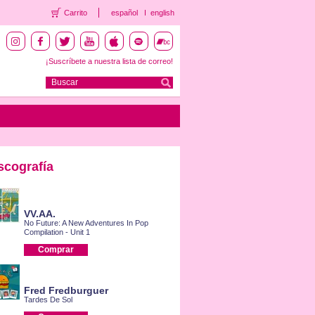
Carrito
español
english
¡Suscríbete a nuestra lista de correo!
scografía
VV.AA.
No Future: A New Adventures In Pop
Compilation - Unit 1
Comprar
Fred Fredburguer
Tardes De Sol