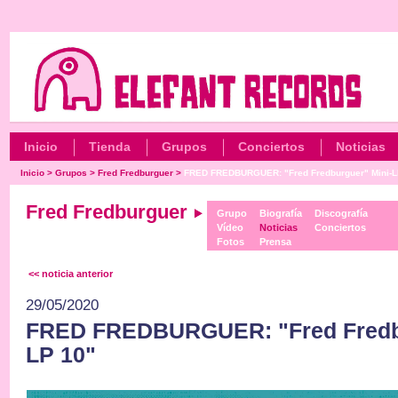
Inicio
Tienda
Grupos
Conciertos
Noticias
Inicio
>
Grupos
>
Fred Fredburguer
>
FRED FREDBURGUER: "Fred Fredburguer" Mini-LP
Fred Fredburguer
Grupo
Biografía
Discografía
Vídeo
Noticias
Conciertos
Fotos
Prensa
<< noticia anterior
29/05/2020
FRED FREDBURGUER: "Fred Fredbu
LP 10"