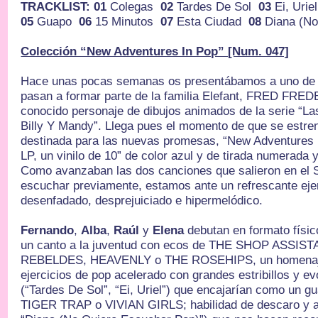
TRACKLIST: 01
Colegas
02
Tardes De Sol
03
Ei, Uri
05
Guapo
06
15 Minutos
07
Esta Ciudad
08
Diana (No
Colección “New Adventures In Pop” [Num. 047]
Hace unas pocas semanas os presentábamos a uno de 
pasan a formar parte de la familia Elefant, FRED F
conocido personaje de dibujos animados de la serie “
Billy Y Mandy”. Llega pues el momento de que se estre
destinada para las nuevas promesas, “New Adventures I
LP, un vinilo de 10” de color azul y de tirada numerada 
Como avanzaban las dos canciones que salieron en el S
escuchar previamente, estamos ante un refrescante eje
desenfadado, desprejuiciado e hipermelódico.
Fernando
,
Alba
,
Raúl
y
Elena
debutan en formato físi
un canto a la juventud con ecos de THE SHOP ASS
REBELDES, HEAVENLY o THE ROSEHIPS, un homenaje 
ejercicios de pop acelerado con grandes estribillos y e
(“Tardes De Sol”, “Ei, Uriel”) que encajarían como un gu
TIGER TRAP o VIVIAN GIRLS; habilidad de descaro y act