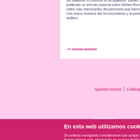
No sabemos si conocen el recopilatorio "Elefant
publicado un artículo especial sobre Elefant Re
sellos más interesantes del panorama pop intern
Una nueva muestra del reconocimiento y la pasi
asiático.
<< noticia anterior
Quiénes somos
Catálog
En esta web utilizamos cook
Si continúa navegando consideramos que acepta 
Puede obtener más información en nuestra
Polít