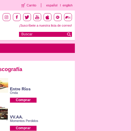
Carrito
español
english
¡Suscríbete a nuestra lista de correo!
scografía
Entre Ríos
Onda
Comprar
VV.AA.
Momentos Perdidos
Comprar