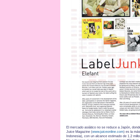
El mercado asiático no se reduce a Japón, donde
Juice Magazine (
www.juiceonline.com
) es la má
Indonesia), con un alcance estimado de 1.2 millo