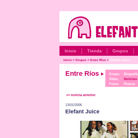
Inicio
Tienda
Grupos
Inicio
>
Grupos
>
Entre Ríos
>
Elefant Juice...
Entre Ríos
Grupo
Biografí
Vídeo
Noticias
Fotos
Prensa
<< noticia anterior
13/01/2006
Elefant Juice