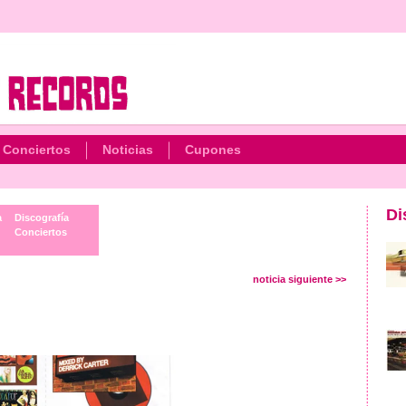
Conciertos
Noticias
Cupones
Di
a
Discografía
Conciertos
noticia siguiente >>