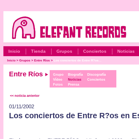
Inicio
Tienda
Grupos
Conciertos
Noticias
Inicio
>
Grupos
>
Entre Ríos
>
Los conciertos de Entre R?os...
Entre Ríos
Grupo
Biografía
Discografía
Vídeo
Noticias
Conciertos
Fotos
Prensa
<< noticia anterior
01/11/2002
Los conciertos de Entre R?os en 