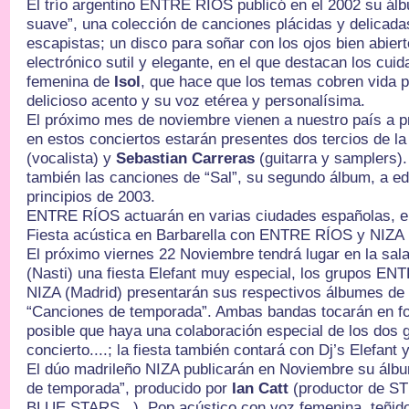
El trío argentino ENTRE RÍOS publicó en el 2002 su ál
suave”, una colección de canciones plácidas y delicada
escapistas; un disco para soñar con los ojos bien abier
electrónico sutil y elegante, en el que destacan los cuid
femenina de
Isol
, que hace que los temas cobren vida p
delicioso acento y su voz etérea y personalísima.
El próximo mes de noviembre vienen a nuestro país a p
en estos conciertos estarán presentes dos tercios de 
(vocalista) y
Sebastian Carreras
(guitarra y samplers
también las canciones de “Sal”, su segundo álbum, a edi
principios de 2003.
ENTRE RÍOS actuarán en varias ciudades españolas, en
Fiesta acústica en Barbarella con ENTRE RÍOS y NIZA
El próximo viernes 22 Noviembre tendrá lugar en la sal
(Nasti) una fiesta Elefant muy especial, los grupos EN
NIZA (Madrid) presentarán sus respectivos álbumes de 
“Canciones de temporada”. Ambas bandas tocarán en f
posible que haya una colaboración especial de los dos 
concierto....; la fiesta también contará con Dj’s Elefant 
El dúo madrileño NIZA publicarán en Noviembre su álb
de temporada”, producido por
Ian Catt
(productor de 
BLUE STARS...). Pop acústico con voz femenina, teñido