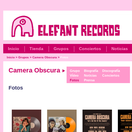
Inicio
Tienda
Grupos
Conciertos
Noticias
Inicio
>
Grupos
>
Camera Obscura
>
Fotos
Camera Obscura
Grupo
Biografía
Discografía
Vídeo
Noticias
Conciertos
Fotos
Prensa
Fotos