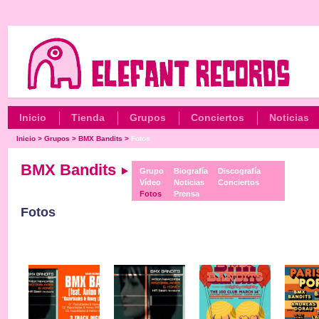
Inicio
Tienda
Grupos
Conciertos
Noticias
Inicio
>
Grupos
>
BMX Bandits
>
Fotos
BMX Bandits
Grupo
Biografía
Discografía
Vídeo
Noticias
Conciertos
Fotos
Prensa
Fotos