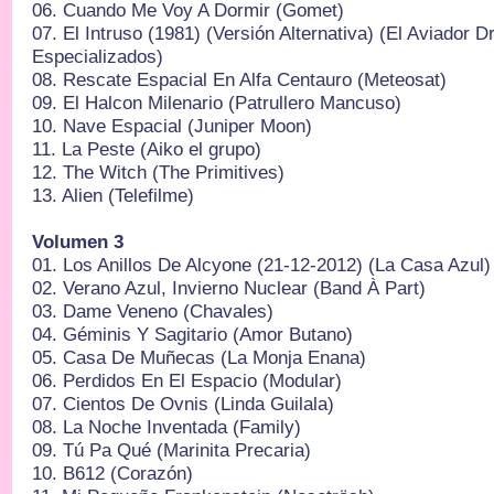
06.⁠ ⁠Cuando Me Voy A Dormir (Gomet)
07.⁠ ⁠El Intruso (1981) (Versión Alternativa) (El Aviador
Especializados)
08.⁠ ⁠Rescate Espacial En Alfa Centauro (Meteosat)
09.⁠ ⁠El Halcon Milenario (Patrullero Mancuso)
10.⁠ ⁠Nave Espacial (Juniper Moon)
11.⁠ ⁠La Peste (Aiko el grupo)
12.⁠ ⁠The Witch (The Primitives)
13.⁠ ⁠Alien (Telefilme)
Volumen 3
01.⁠ ⁠Los Anillos De Alcyone (21-12-2012) (La Casa Azul)
02.⁠ ⁠Verano Azul, Invierno Nuclear (Band À Part)
03.⁠ ⁠Dame Veneno (Chavales)
04.⁠ ⁠Géminis Y Sagitario (Amor Butano)
05.⁠ ⁠Casa De Muñecas (La Monja Enana)
06.⁠ ⁠Perdidos En El Espacio (Modular)
07.⁠ ⁠Cientos De Ovnis (Linda Guilala)
08.⁠ ⁠La Noche Inventada (Family)
09.⁠ ⁠Tú Pa Qué (Marinita Precaria)
10.⁠ ⁠B612 (Corazón)