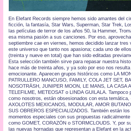
En Elefant Records siempre hemos sido amantes del cine
ficción, la fantasía, Star Wars, Superman, Star Trek, L
las películas de terror de los años 50, la Hammer, Trom
esa misma pasión a sus canciones. Por eso, aprovecha
septiembre cae en viernes, hemos decidido lanzar tres
este universo que tanto nos apasiona; cada uno de ello
(treinta y nueve en total) que han sido editadas previa
Esta selección también sirve para repasar nuestra hist
hace más de treinta años, y ya solo por eso nos resul
emocionante. Aparecen grupos históricos como LA M
PATRULLERO MANCUSO, FAMILY, COLA JET SET, BA
NOSOTRÄSH, JUNIPER MOON, LE MANS, LA CASA AZ
TELEFILME, METEOSAT o LINDA GUILALA. Tampoco podí
como nosotros, están obsesionados con esta temátic
AXOLOTES MEXICANOS, MODULAR, AMOR BUTANO 
SUS OBREROS ESPECIALIZADOS. También están los q
momentos especiales con sus propuestas radicalmente 
como GOMET, CORAZÓN o STORMCLOUDS. Y, por supue
las nuevas hornadas que representan a Elefant en la a