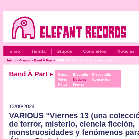
Inicio
Tienda
Grupos
Conciertos
Noticias
Inicio
>
Grupos
>
Band À Part
>
VARIOUS "Viernes 13 (una colección...
Band À Part
Grupo
Biografía
Discografía
Vídeo
Noticias
Conciertos
Fotos
Prensa
13/09/2024
VARIOUS "Viernes 13 (una colecció
de terror, misterio, ciencia ficción,
monstruosidades y fenómenos par