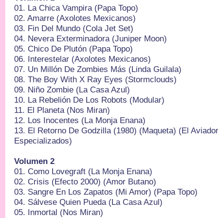
01.⁠ ⁠La Chica Vampira (Papa Topo)
02.⁠ ⁠Amarre (Axolotes Mexicanos)
03.⁠ ⁠Fin Del Mundo (Cola Jet Set)
04.⁠ ⁠Nevera Exterminadora (Juniper Moon)
05.⁠ ⁠Chico De Plutón (Papa Topo)
06.⁠ ⁠Interestelar (Axolotes Mexicanos)
07.⁠ ⁠Un Millón De Zombies Más (Linda Guilala)
08.⁠ ⁠The Boy With X Ray Eyes (Stormclouds)
09.⁠ ⁠Niño Zombie (La Casa Azul)
10.⁠ ⁠La Rebelión De Los Robots (Modular)
11.⁠ ⁠El Planeta (Nos Miran)
12.⁠ ⁠Los Inocentes (La Monja Enana)
13.⁠ ⁠El Retorno De Godzilla (1980) (Maqueta) (El Aviad
Especializados)
Volumen 2
01.⁠ ⁠Como Lovegraft (La Monja Enana)
02.⁠ ⁠Crisis (Efecto 2000) (Amor Butano)
03.⁠ ⁠Sangre En Los Zapatos (Mi Amor) (Papa Topo)
04.⁠ ⁠Sálvese Quien Pueda (La Casa Azul)
05.⁠ ⁠Inmortal (Nos Miran)