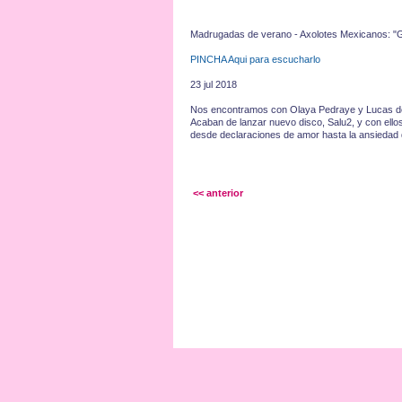
Madrugadas de verano - Axolotes Mexicanos: 
PINCHA Aqui para escucharlo
23 jul 2018
Nos encontramos con Olaya Pedraye y Lucas de l
Acaban de lanzar nuevo disco, Salu2, y con ellos
desde declaraciones de amor hasta la ansieda
<< anterior