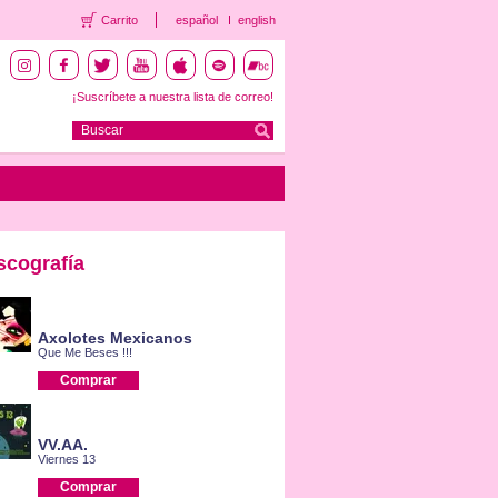
Carrito
español
english
¡Suscríbete a nuestra lista de correo!
scografía
Axolotes Mexicanos
Que Me Beses !!!
Comprar
VV.AA.
Viernes 13
Comprar