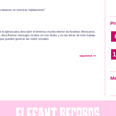
"Grabamos en nuestras habitaciones"
Pr
a Iglesia para descubrir el inmenso mundo interior de Axolotes Mexicanos.
 desciframos mensajes ocultos en sus títulos y en las letras de este trabajo:
d que pueden generar las redes sociales.
1
siguiente >>
Me