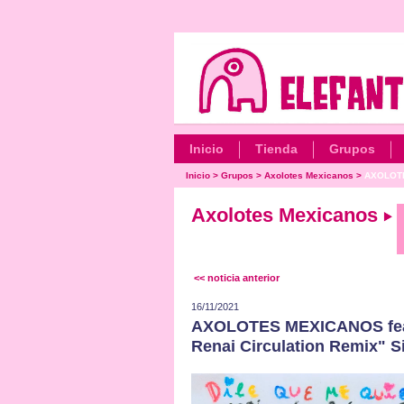
Inicio
Tienda
Grupos
Inicio
>
Grupos
>
Axolotes Mexicanos
>
AXOLOTE
Axolotes Mexicanos
<< noticia anterior
16/11/2021
AXOLOTES MEXICANOS feat
Renai Circulation Remix" Si