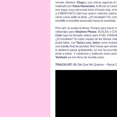
remate. Atentos.
Olaya
y sus chicos agarran ni 
realizado por
Kana Hanazawa
; la llevan al cas
ese toque suyo personal entre el hyper pop, el te
a CIBERCHICO (del muy activo colectivo valencia
viene como anillo al dedo. ¿El resultado? Es com
estribillo irresistible tarareado hasta la saciedad
Pero ahí no acaba la fiesta. Porque para hacer e
videoclips para
Stephen Please
, 9CKLES o CON
Club
(que ha firmado videos para FUEL FANDA
¿El resultado? El súper equipo de las fiestas ota
podía faltar, con
Tania Love_letter
como invitada
una batalla final de pistolas Nerf hasta que ama
lo debieron pasar grabándolo, se nos ha ocurrid
invite a todos. Y cantemos y bailemos esta canci
Yareham
ya nos llena de envidia sana.
TRACKLIST: 01
Dile Que Me Quieres ~ Renai Ci