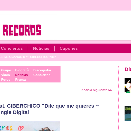
Conciertos
Noticias
Cupones
S MEXICANOS feat. CIBERCHICO "Dile...
Di
Grupo
Biografía
Discografía
Vídeo
Noticias
Conciertos
Fotos
Prensa
noticia siguiente >>
. CIBERCHICO "Dile que me quieres ~
ngle Digital