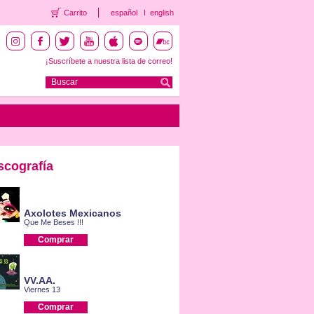
Carrito
español
english
¡Suscríbete a nuestra lista de correo!
scografía
Axolotes Mexicanos
Que Me Beses !!!
Comprar
VV.AA.
Viernes 13
Comprar