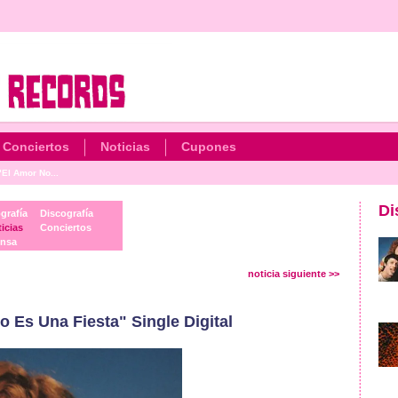
Conciertos
Noticias
Cupones
l Amor No...
Di
grafía
Discografía
icias
Conciertos
ensa
noticia siguiente >>
s Una Fiesta" Single Digital