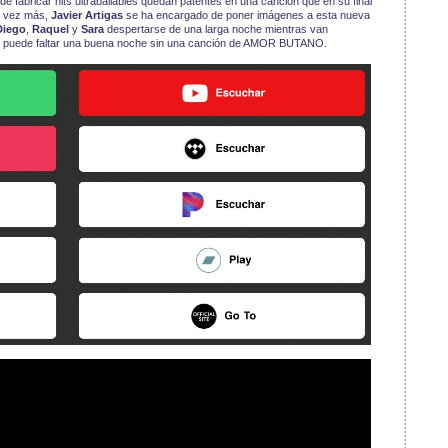
 fabricar hits ultrabailables quedan patentes en una canción que en su final
na vez más,
Javier Artigas
se ha encargado de poner imágenes a esta nueva
Diego
,
Raquel
y
Sara
despertarse de una larga noche mientras van
 puede faltar una buena noche sin una canción de AMOR BUTANO.