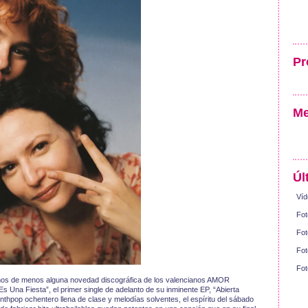
Pr
Me
Úl
Víd
Fot
Fot
Fot
Fot
amos de menos alguna novedad discográfica de los valencianos AMOR
 Una Fiesta”, el primer single de adelanto de su inminente EP, “Abierta
thpop ochentero llena de clase y melodías solventes, el espíritu del sábado