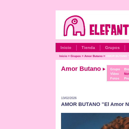
Inicio
Tienda
Grupos
Inicio
>
Grupos
>
Amor Butano
>
AMOR BUTANO "E
Amor Butano
Grupo
Bio
Vídeo
Not
Fotos
Pr
13/02/2026
AMOR BUTANO "El Amor No E