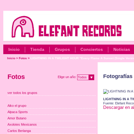
Inicio
Tienda
Grupos
Conciertos
Noticias
Inicio
>
Fotos
>
LIGHTNING IN A TWILIGHT HOUR "Every Flame A Sunset (Single Versi
Fotos
Fotografías 
Elige un año:
Todos
ver todos los grupos
LIGHTNING IN A TW
Fuente: Elefant Reco
Aiko el grupo
Descargar en al
Alpaca Sports
Amor Butano
Axolotes Mexicanos
Carlos Berlanga