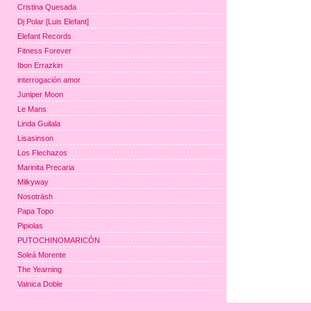
Cristina Quesada
Dj Polar [Luis Elefant]
Elefant Records
Fitness Forever
Ibon Errazkin
interrogación amor
Juniper Moon
Le Mans
Linda Guilala
Lisasinson
Los Flechazos
Marinita Precaria
Milkyway
Nosoträsh
Papa Topo
Pipiolas
PUTOCHINOMARICÓN
Soleá Morente
The Yearning
Vainica Doble