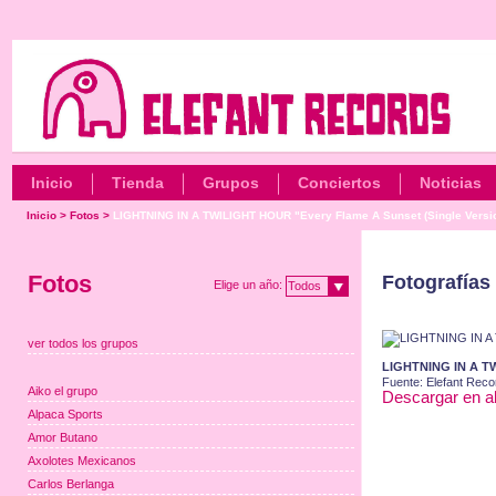
Inicio
Tienda
Grupos
Conciertos
Noticias
Inicio
>
Fotos
>
LIGHTNING IN A TWILIGHT HOUR "Every Flame A Sunset (Single Versi
Fotos
Fotografías 
Elige un año:
Todos
ver todos los grupos
LIGHTNING IN A TW
Fuente: Elefant Reco
Aiko el grupo
Descargar en al
Alpaca Sports
Amor Butano
Axolotes Mexicanos
Carlos Berlanga