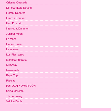
Cristina Quesada
Dj Polar [Luis Elefant]
Elefant Records
Fitness Forever
Ibon Errazkin
interrogación amor
Juniper Moon
Le Mans
Linda Guilala
Lisasinson
Los Flechazos
Marinita Precaria
Milkyway
Nosoträsh
Papa Topo
Pipiolas
PUTOCHINOMARICÓN
Soleá Morente
The Yearning
Vainica Doble