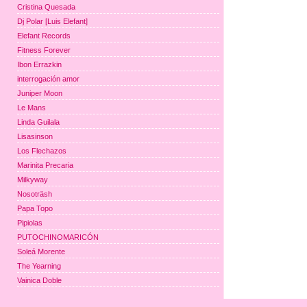
Cristina Quesada
Dj Polar [Luis Elefant]
Elefant Records
Fitness Forever
Ibon Errazkin
interrogación amor
Juniper Moon
Le Mans
Linda Guilala
Lisasinson
Los Flechazos
Marinita Precaria
Milkyway
Nosoträsh
Papa Topo
Pipiolas
PUTOCHINOMARICÓN
Soleá Morente
The Yearning
Vainica Doble