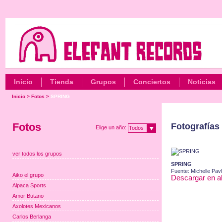
Inicio
Tienda
Grupos
Conciertos
Noticias
Inicio
>
Fotos
>
SPRING
Fotos
Fotografías 
Elige un año:
Todos
ver todos los grupos
SPRING
Fuente: Michelle Pav
Aiko el grupo
Descargar en al
Alpaca Sports
Amor Butano
Axolotes Mexicanos
Carlos Berlanga