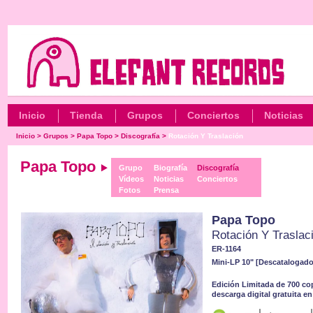
Inicio
Tienda
Grupos
Conciertos
Noticias
Inicio
>
Grupos
>
Papa Topo
>
Discografía
>
Rotación Y Traslación
Papa Topo
Grupo
Biografía
Discografía
Vídeos
Noticias
Conciertos
Fotos
Prensa
Papa Topo
Rotación Y Traslac
ER-1164
Mini-LP 10" [Descatalogado
Edición Limitada de 700 cop
descarga digital gratuita e