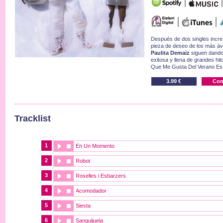
Después de dos singles increí
pieza de deseo de los más áv
Paulita Demaiz
siguen dando
exitosa y llena de grandes hi
Que Me Gusta Del Verano E
3.99 €
Com
Tracklist
1
En Un Momento
2
Robot
3
Roselles i Esbarzers
4
Acomodador
5
Siesta
6
Sanguijuela