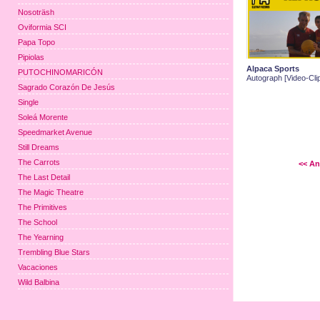
Nosoträsh
Oviformia SCI
Papa Topo
Pipiolas
Alpaca Sports
PUTOCHINOMARICÓN
Autograph [Video-Clip
Sagrado Corazón De Jesús
Single
Soleá Morente
Speedmarket Avenue
Still Dreams
The Carrots
<< An
The Last Detail
The Magic Theatre
The Primitives
The School
The Yearning
Trembling Blue Stars
Vacaciones
Wild Balbina