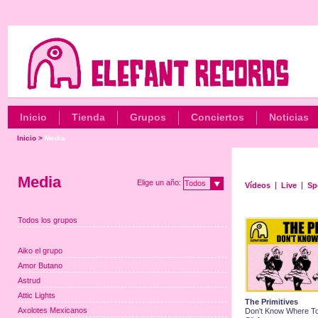
Inicio
Tienda
Grupos
Conciertos
Noticias
Inicio
>
Media
Media
Elige un año:
Todos
Vídeos
Live
Sp
Todos los grupos
Aiko el grupo
Amor Butano
Astrud
Attic Lights
The Primitives
Axolotes Mexicanos
Don't Know Where To 