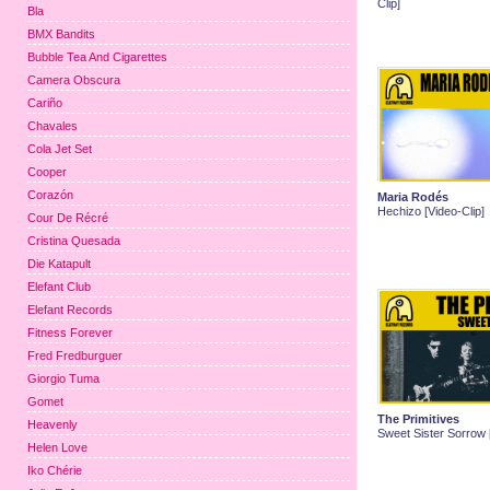
Clip]
Bla
BMX Bandits
Bubble Tea And Cigarettes
Camera Obscura
Cariño
Chavales
Cola Jet Set
Cooper
Corazón
Maria Rodés
Hechizo [Video-Clip]
Cour De Récré
Cristina Quesada
Die Katapult
Elefant Club
Elefant Records
Fitness Forever
Fred Fredburguer
Giorgio Tuma
Gomet
The Primitives
Heavenly
Sweet Sister Sorrow [
Helen Love
Iko Chérie