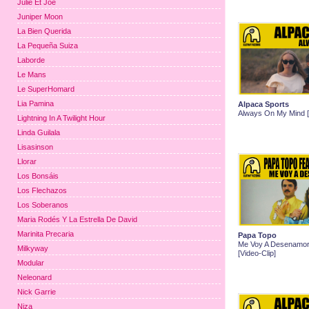
Julie Et Joe
Juniper Moon
La Bien Querida
La Pequeña Suiza
Laborde
Le Mans
Le SuperHomard
Lia Pamina
Alpaca Sports
Always On My Mind [V
Lightning In A Twilight Hour
Linda Guilala
Lisasinson
Llorar
Los Bonsáis
Los Flechazos
Los Soberanos
Maria Rodés Y La Estrella De David
Marinita Precaria
Papa Topo
Me Voy A Desenamor
Milkyway
[Video-Clip]
Modular
Neleonard
Nick Garrie
Niza