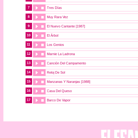
7
Tres Días
8
Muy Rara Vez
9
El Nuevo Cantante [1987]
10
El Árbol
11
Los Genios
12
Marnie La Ladrona
13
Canción Del Campamento
14
Reloj De Sol
15
Manzanas Y Naranjas [1988]
16
Casa Del Queso
17
Barco De Vapor