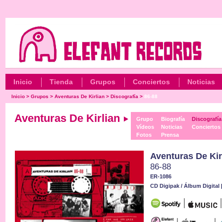
Inicio
Tienda
Grupos
Conciertos
Noticias
Inicio
>
Grupos
>
Aventuras De Kirlian
>
Discografía
>
86-88
Aventuras De Kirlian
Grupo
Biografía
Discografía
Vídeos
Noticias
Conciertos
Fotos
Prensa
Aventuras De Kir
86-88
ER-1086
CD Digipak / Álbum Digital