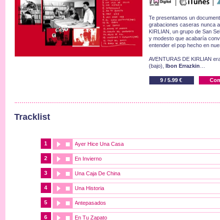
Te presentamos un documento
grabaciones caseras nunca 
KIRLIAN, un grupo de San Seb
y modesto que acabaría convi
entender el pop hecho en nues
AVENTURAS DE KIRLIAN er
(bajo),
Ibon Errazkin
…
9 / 5.99 €
Com
Tracklist
1
Ayer Hice Una Casa
2
En Invierno
3
Una Caja De China
4
Una Historia
5
Antepasados
6
En Tu Zapato