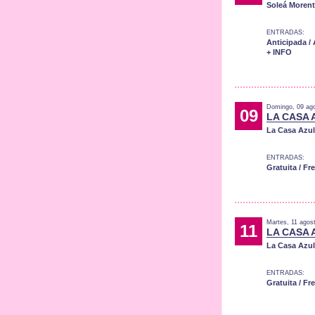
Soleá Moren
ENTRADAS:
Anticipada /
+ INFO
Domingo, 09 ag
09
LA CASA 
La Casa Azul
ENTRADAS:
Gratuita / Fr
Martes, 11 agos
11
LA CASA 
La Casa Azul
ENTRADAS:
Gratuita / Fr