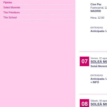
Pipiolas
Cine Paz
Soleá Morente
Fuencarral, 1
MADRID
The Primitives
The School
Hora: 12:00
ENTRADAS:
Anticipada /
Viernes, 07 ago
07
SOLEÁ M
Soleá Moren
ENTRADAS:
Anticipada /
+ INFO
Sábado, 08 agos
08
SOLEÁ M