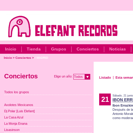
Inicio
Tienda
Grupos
Conciertos
Noticias
Inicio
>
Conciertos
>
/ MADRID
Conciertos
Elige un año:
Todos
Listado
Esta sema
Todos los grupos
Sábado, 21 juni
21
IBON ERRA
Axolotes Mexicanos
Ibon Errazki
Después de la
Dj Polar [Luis Elefant]
Antonio Moral
La Casa Azul
como modera
La Monja Enana
Lisasinson