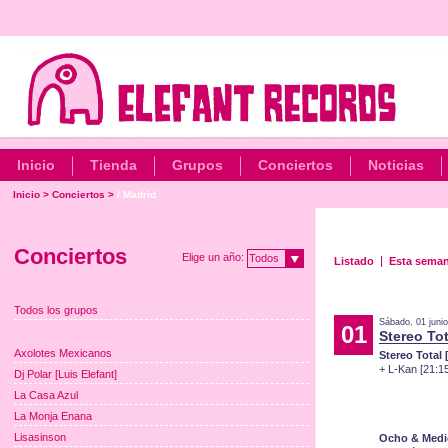
Inicio
Tienda
Grupos
Conciertos
Noticias
Inicio
>
Conciertos
>
/ Madrid
Conciertos
Elige un año:
Todos
Listado
Esta sema
Todos los grupos
Sábado, 01 juni
01
Stereo Tot
Axolotes Mexicanos
Stereo Total 
+ L-Kan [21:1
Dj Polar [Luis Elefant]
La Casa Azul
La Monja Enana
Lisasinson
Ocho & Medi