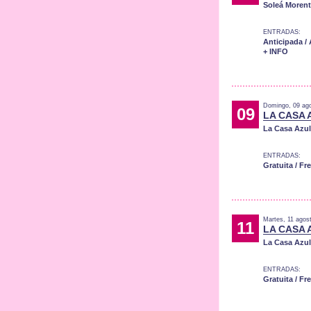
Soleá Moren
ENTRADAS:
Anticipada /
+ INFO
Domingo, 09 ag
09
LA CASA 
La Casa Azul
ENTRADAS:
Gratuita / Fr
Martes, 11 agos
11
LA CASA 
La Casa Azul
ENTRADAS:
Gratuita / Fr