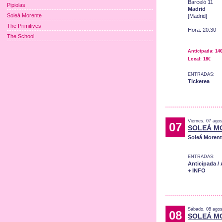
Barceló 11
Pipiolas
Madrid
Soleá Morente
[Madrid]
The Primitives
Hora: 20:30
The School
Anticipada: 14
Local: 18€
ENTRADAS:
Ticketea
Viernes, 07 ago
07
SOLEÁ M
Soleá Moren
ENTRADAS:
Anticipada /
+ INFO
Sábado, 08 agos
08
SOLEÁ M