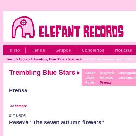
Inicio
Tienda
Grupos
Conciertos
Noticias
Inicio
>
Grupos
>
Trembling Blue Stars
>
Prensa
>
Rese?a "The seven autumn flowers
Trembling Blue Stars
Grupo
Biografía
Discografí
Vídeo
Noticias
Concierto
Fotos
Prensa
Prensa
<< anterior
01/01/2005
Rese?a "The seven autumn flowers"