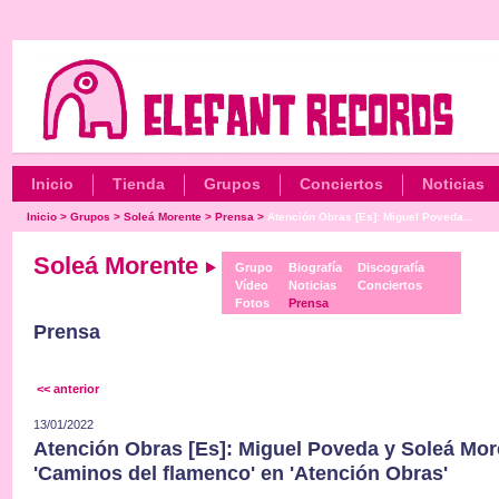
Inicio
Tienda
Grupos
Conciertos
Noticias
Inicio
>
Grupos
>
Soleá Morente
>
Prensa
>
Atención Obras [Es]: Miguel Poveda...
Soleá Morente
Grupo
Biografía
Discografía
Vídeo
Noticias
Conciertos
Fotos
Prensa
Prensa
<< anterior
13/01/2022
Atención Obras [Es]: Miguel Poveda y Soleá Mor
'Caminos del flamenco' en 'Atención Obras'