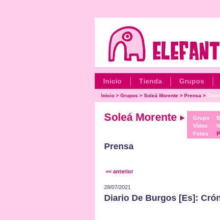
Inicio
Tienda
Grupos
Inicio
>
Grupos
>
Soleá Morente
>
Prensa
>
Diari
Soleá Morente
Grupo
B
Vídeo
N
Fotos
P
Prensa
<< anterior
28/07/2021
Diario De Burgos [Es]: Cró