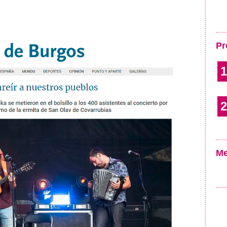
Pr
1
2
Me