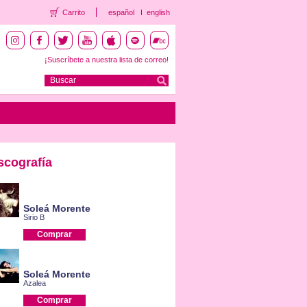
Carrito
español
english
¡Suscríbete a nuestra lista de correo!
scografía
Soleá Morente
Sirio B
Comprar
Soleá Morente
Azalea
Comprar