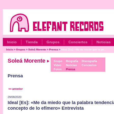
Inicio
Tienda
Grupos
Conciertos
Noticias
Inicio
>
Grupos
>
Soleá Morente
>
Prensa
>
Ideal [Es]: «Me da miedo que la pa...
Soleá Morente
Grupo
Biografía
Discografía
Vídeo
Noticias
Conciertos
Fotos
Prensa
Prensa
<< anterior
29/08/2020
Ideal [Es]: «Me da miedo que la palabra tendenci
concepto de lo efímero» Entrevista