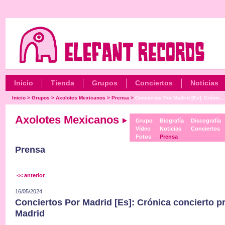
Inicio
Tienda
Grupos
Conciertos
Noticias
Inicio
>
Grupos
>
Axolotes Mexicanos
>
Prensa
>
Conciertos Por Madrid [Es]: Crónic...
Axolotes Mexicanos
Grupo
Biografía
Discografía
Vídeo
Noticias
Conciertos
Fotos
Prensa
Prensa
<< anterior
16/05/2024
Conciertos Por Madrid [Es]: Crónica concierto p
Madrid