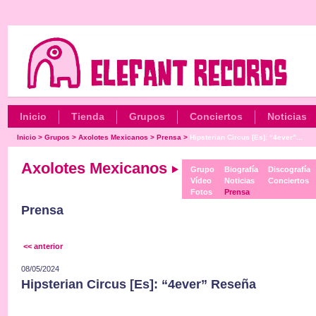
Inicio
Tienda
Grupos
Conciertos
Noticias
Inicio
>
Grupos
>
Axolotes Mexicanos
>
Prensa
>
Hipsterian Circus [Es]: “4ever”...
Axolotes Mexicanos
Grupo
Biografía
Discografía
Vídeo
Noticias
Conciertos
Fotos
Prensa
Prensa
<< anterior
08/05/2024
Hipsterian Circus [Es]: “4ever” Reseña