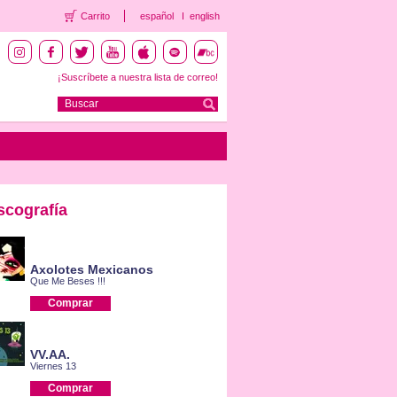
Carrito
español
english
¡Suscríbete a nuestra lista de correo!
scografía
Axolotes Mexicanos
Que Me Beses !!!
Comprar
VV.AA.
Viernes 13
Comprar