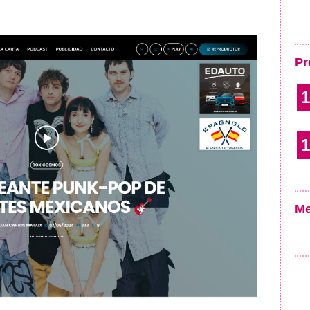
Pr
1
1
Me