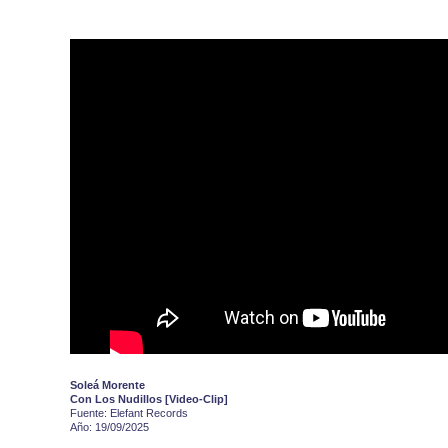
Soleá Morente
Con Los Nudillos [Video-Clip]
Fuente: Elefant Records
Año: 19/09/2025