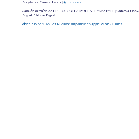
Dirigido por Camino López [
@camino.no
]
Canción extraída de ER-1305 SOLEÁ MORENTE "Sirio B" LP [Gatefold Sleeve · V
Digipak / Álbum Digital
Vídeo-clip de "Con Los Nudillos" disponible en Apple Music / iTunes