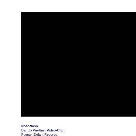
Nosoträsh
Dando Vueltas [Video-Clip]
Fuente: Elefant Records