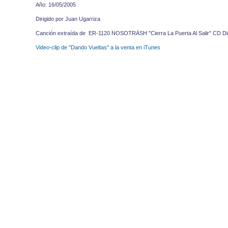
Año: 16/05/2005
Dirigido por Juan Ugarriza
Canción extraída de ER-1120 NOSOTRÄSH "Cierra La Puerta Al Salir" CD Dig
Video-clip de "Dando Vueltas" a la venta en iTunes