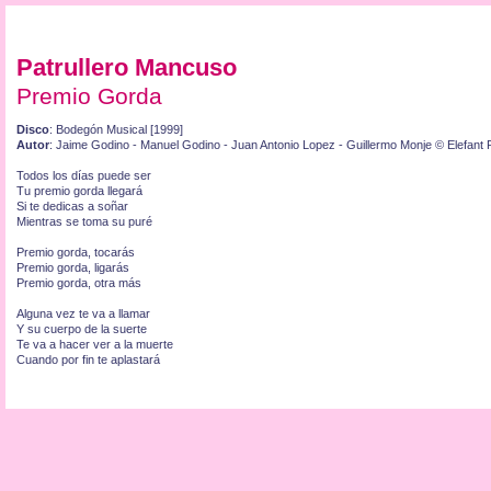
Patrullero Mancuso
Premio Gorda
Disco
: Bodegón Musical [1999]
Autor
: Jaime Godino - Manuel Godino - Juan Antonio Lopez - Guillermo Monje © Elefant 
Todos los días puede ser
Tu premio gorda llegará
Si te dedicas a soñar
Mientras se toma su puré
Premio gorda, tocarás
Premio gorda, ligarás
Premio gorda, otra más
Alguna vez te va a llamar
Y su cuerpo de la suerte
Te va a hacer ver a la muerte
Cuando por fin te aplastará